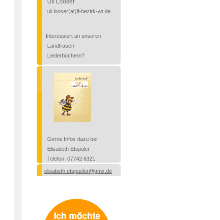
Uli Looser
uli.looser(at)lf-bezirk-wt.de
Interessiert an unseren
Landfrauen-
Liederbüchern?
Gerne
Infos dazu bei
Elisabeth Etspüler
Telefon: 07742 6321
elisabeth.etspueler@gmx.de